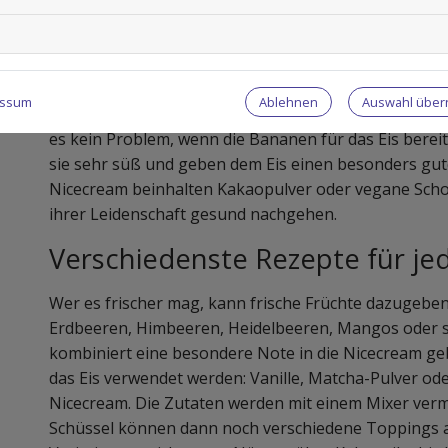
Die Bananen müssen dafür eingefroren werden, denn
in Nicecream verwandelt werden. Eine weitere Hauptzu
Geschmack und je nachdem, was man gerade im Haus 
Hafer, Mandel, Soja oder Erbsen verwenden. Zunächs
Ablehnen
Auswahl übe
essum
dazugegeben und je nach Geschmack und gewünschte
es kein Problem, wenn die Bananen für das Eis bereit
sie sehr süß und geben dem Eis einen besonders gut
Nicecream beinhalten Kakaopulver oder vegane Sch
ihrer Leidenschaft gesund nachgehen.
Verschiedenste Rezepte für j
Wer es frischer mag, kann frische Früchte dazugebe
Erdbeeren, Himbeeren, Heidelbeeren, Mangos oder so
kombiniert eine besondere Note in die Nicecream g
das Eis verwendet werden: Vanille, Matcha-Pulver o
Nicecream. Die Zutaten werden mit einem Mixer vermen
Schüssel können dann noch verschiedene Toppings a