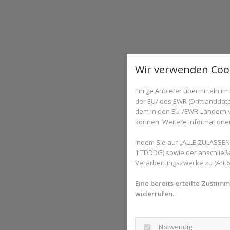
Wir verwenden Coo
Einige Anbieter übermitteln 
der EU/ des EWR (Drittlanddate
dem in den EU-/EWR-Ländern ve
können. Weitere Informationen 
Indem Sie auf „ALLE ZULASSEN“
1 TDDDG) sowie der anschließ
Verarbeitungszwecke zu (Art 6 A
Eine bereits erteilte Zustim
widerrufen.
Notwendig