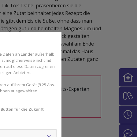
Tik Tok. Dabei präsentieren sie die
 eine Zutat beinhaltet jedes Rezept: die
sie gibt dem Eis die Süße, ohne dass man
sättigen gut und beinhalten Magnesium und
ie das Rezept nach Geschmack gestalten
e oder Kakao. So ist die Auswahl am Ende
r den Genuss noch nicht einmal das Haus
se Daten an Länder außerhalb
igen Rezept und den passenden Zutaten ganz
ist möglicherweise nicht mit
den auf diese Daten zugreifen
eiligen Anbieters.
en auf Ihrem Gerät (§ 25 Abs.
im Allgemeinen? Gesundheits-Experten
 Ihnen ausgewählten
gerne.
Hier gelangen Sie zur
Button für die Zukunft