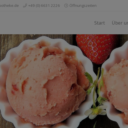
potheke.de
+49 (0) 6631 2226
Öffnungszeiten
Start
Über u