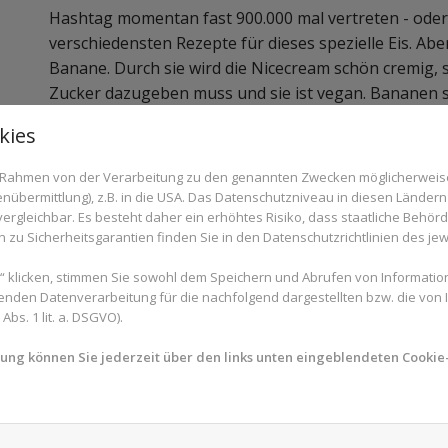
Hashtag momentan fast 900.000 mal vertreten - oder 
verschiedensten Rezepte für dieses spezielle Eis. Aber
Banane. Durch sie wird die Nicecream schön cremig, 
Zucker dazugeben muss und sie ist vegan. Bananen 
Kalium und die Vitamine B und C. Weitere Zutaten, d
kies
können, sind zum Beispiel Kokosmilch, Nüsse, Frücht
genauso groß wie an der Eistheke. Und man muss fü
im Rahmen von der Verarbeitung zu den genannten Zwecken möglicherwei
verlassen, denn Nicecream lässt sich mit dem richt
nübermittlung), z.B. in die USA. Das Datenschutzniveau in diesen Ländern 
einfach daheim machen.
rgleichbar. Es besteht daher ein erhöhtes Risiko, dass staatliche Behör
zu Sicherheitsgarantien finden Sie in den Datenschutzrichtlinien des jew
 klicken, stimmen Sie sowohl dem Speichern und Abrufen von Information
Sie haben Fragen zu Nicecream oder Ernährung 
enden Datenverarbeitung für die nachfolgend dargestellten bzw. die von
und -Expertinnen aus Ihrer Region beraten Sie 
bs. 1 lit. a. DSGVO).
Expertensuche.
mung können Sie jederzeit über den links unten eingeblendeten Cookie-
Pflanzendrink nach Wahl