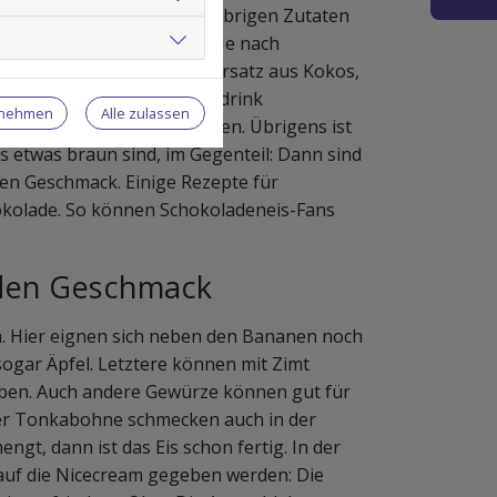
 nur so kann sie mit den übrigen Zutaten
tat ist ein Pflanzendrink. Je nach
hat, kann man den Milchersatz aus Kokos,
t wird wenig vom Pflanzendrink
rnehmen
Alle zulassen
r Konsistenz nachgegossen. Übrigens ist
s etwas braun sind, im Gegenteil: Dann sind
en Geschmack. Einige Rezepte für
okolade. So können Schokoladeneis-Fans
eden Geschmack
n. Hier eignen sich neben den Bananen noch
gar Äpfel. Letztere können mit Zimt
eben. Auch andere Gewürze können gut für
der Tonkabohne schmecken auch in der
gt, dann ist das Eis schon fertig. In der
uf die Nicecream gegeben werden: Die