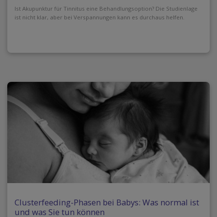
Ist Akupunktur für Tinnitus eine Behandlungsoption? Die Studienlage
ist nicht klar, aber bei Verspannungen kann es durchaus helfen.
Clusterfeeding-Phasen bei Babys: Was normal ist
und was Sie tun können