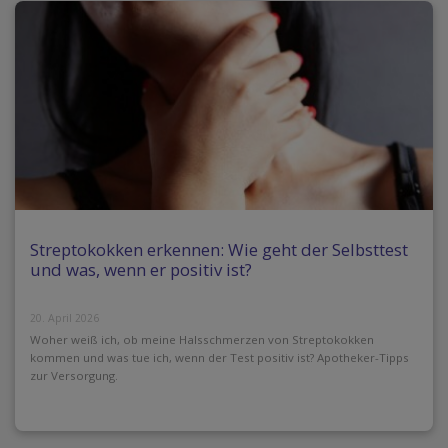
Streptokokken erkennen: Wie geht der Selbsttest
und was, wenn er positiv ist?
20. April 2026
Woher weiß ich, ob meine Halsschmerzen von Streptokokken
kommen und was tue ich, wenn der Test positiv ist? Apotheker-Tipps
zur Versorgung.