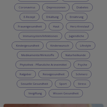
Coronavirus
Depressionen
Diabetes
E-Rezept
Erkältung
Ernährung
Frauengesundheit
Haut
Herz-Kreislauf
Immunsystem/Infektionen
Jugendliche
Kindergesundheit
Kinderwunsch
Lifestyle
Medikamente/Wirkstoffe
Naturheilkunde
Phytothek - Pflanzliche Arzneimittel
Psyche
Ratgeber
Reisegesundheit
Schmerz
Sexuelle Gesundheit
Sport
Stress
Vergiftung
Wissen Gesundheit