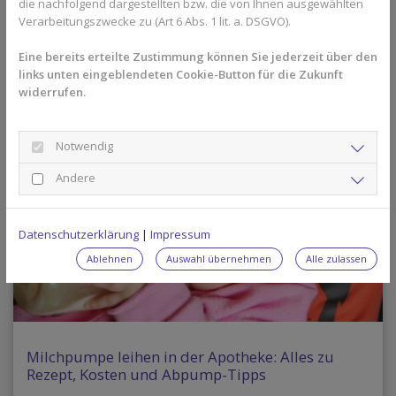
die nachfolgend dargestellten bzw. die von Ihnen ausgewählten
Eine zweite ärztliche Meinung kann Sicherheit geben. Lesen Sie, wann
sie sinnvoll ist und wie Sie sie unkompliziert einholen.
Verarbeitungszwecke zu (Art 6 Abs. 1 lit. a. DSGVO).
Eine bereits erteilte Zustimmung können Sie jederzeit über den
links unten eingeblendeten Cookie-Button für die Zukunft
widerrufen.
Notwendig
Andere
Datenschutzerklärung
|
Impressum
Ablehnen
Auswahl übernehmen
Alle zulassen
Milchpumpe leihen in der Apotheke: Alles zu
Rezept, Kosten und Abpump-Tipps