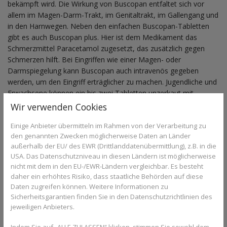
bekämpft wird. Die Wirkung von Buscopan entfaltet sich vor
allem im Magen-Darm-Trakt, im Genitaltrakt, im Gallengang und
in den Harnwegen. Neben den einfachen Buscopan-Tabletten
gibt es auch Buscopan plus. Hier ist dem Medikament das
Schmerzmittel Paracetamol zugesetzt, das zusätzlich gegen
Schmerzen hilft. Bei Eingriffen wie einer Magen- oder
Darmspiegelung kann Buscopan auch intravenös gegeben
werden, um den Eingriff erträglicher zu machen. Jugendliche und
Erwachsene können ein bis zwei Tabletten unzerkaut mit
Flüssigkeit einnehmen, insgesamt bis zu 6 Stück täglich.
Wir verwenden Cookies
Einige Anbieter übermitteln im Rahmen von der Verarbeitung zu
den genannten Zwecken möglicherweise Daten an Länder
Sie haben Fragen zu Buscopan oder
außerhalb der EU/ des EWR (Drittlanddatenübermittlung), z.B. in die
Medikamenten/Wirkstoffen im Allgemeinen?
USA. Das Datenschutzniveau in diesen Ländern ist möglicherweise
Gesundheits-Experten und -Expertinnen aus Ihrer
nicht mit dem in den EU-/EWR-Ländern vergleichbar. Es besteht
Region beraten Sie gerne.
Hier gelangen Sie zur
daher ein erhöhtes Risiko, dass staatliche Behörden auf diese
Expertensuche.
Daten zugreifen können. Weitere Informationen zu
Sicherheitsgarantien finden Sie in den Datenschutzrichtlinien des
jeweiligen Anbieters.
Gut verträglich mit wenigen
Indem Sie auf „ALLE ZULASSEN“ klicken, stimmen Sie sowohl dem